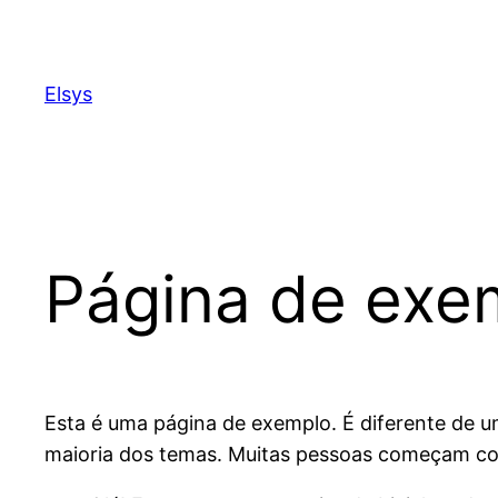
Pular
para
o
Elsys
conteúdo
Página de exe
Esta é uma página de exemplo. É diferente de 
maioria dos temas. Muitas pessoas começam com 